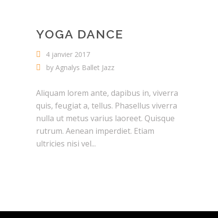
YOGA DANCE
4 janvier 2017
by
Agnalys Ballet Jazz
Aliquam lorem ante, dapibus in, viverra
quis, feugiat a, tellus. Phasellus viverra
nulla ut metus varius laoreet. Quisque
rutrum. Aenean imperdiet. Etiam
ultricies nisi vel...