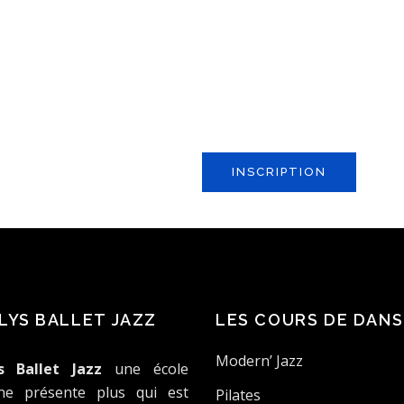
STAGE DE DANSE
Agnalys Ballet Jazz organise 
Danse, Yin Yoga, PBT) ouvert 
niveaux. Pour plus de rensei
stages, veuillez nous contact
INSCRIPTION
LYS BALLET JAZZ
LES COURS DE DANS
Modern’ Jazz
s Ballet Jazz
une école
ne présente plus qui est
Pilates