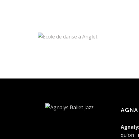
AGNA
Agnaly
qu'on 