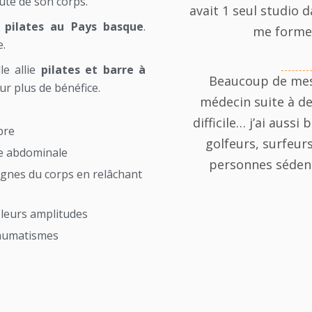
oute de son corps.
avait 1 seul studio d
e
pilates au Pays basque
.
me former
e.
le allie
pilates et barre à
Beaucoup de mes
ur plus de bénéfice.
médecin suite à d
difficile… j’ai aus
bre
golfeurs, surfeu
le abdominale
personnes sédenta
 lignes du corps en relâchant
 leurs amplitudes
rhumatismes