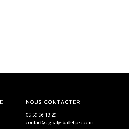
 / PILATE / …
des stages de danse (Yoga
à tous, tous âges et tous
gnements sur le planning des
er par mail ou par téléphone.
E
NOUS CONTACTER
05 59 56 13 29
contact@agnalysballetjazz.com