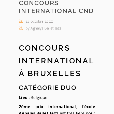
CONCOURS
INTERNATIONAL CND
23 octobre 2022
by
Agnalys Ballet Jazz
CONCOURS
INTERNATIONAL
À BRUXELLES
CATÉGORIE DUO
Lieu :
Belgique
2ème prix international, l’école
Agnalys Ballet Jazz
est très fière pour